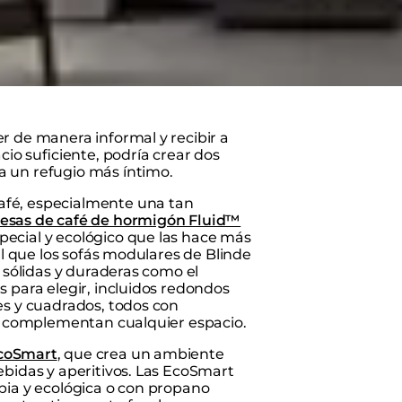
o de módulos para crear su propio lounge o escoja entre ocho
recen una variedad de diseños de lounge.
r de manera informal y recibir a
cio suficiente, podría crear dos
a un refugio más íntimo.
afé, especialmente una tan
esas de café de hormigón Fluid™
ecial y ecológico que las hace más
al que los sofás modulares de Blinde
n sólidas y duraderas como el
 para elegir, incluidos redondos
es y cuadrados, todos con
que complementan cualquier espacio.
coSmart
, que crea un ambiente
ebidas y aperitivos. Las EcoSmart
pia y ecológica o con propano