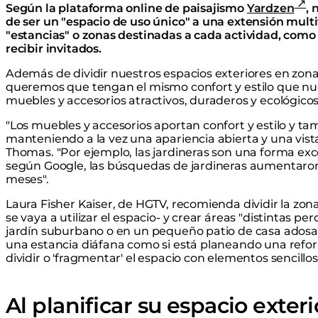
Según la plataforma online de paisajismo
Yardzen
, 
de ser un "espacio de uso único" a una extensión multi
"estancias" o zonas destinadas a cada actividad, como c
recibir invitados.
Además de dividir nuestros espacios exteriores en zona
queremos que tengan el mismo confort y estilo que nues
muebles y accesorios atractivos, duraderos y ecológicos
"Los muebles y accesorios aportan confort y estilo y ta
manteniendo a la vez una apariencia abierta y una vista
Thomas. "Por ejemplo, las jardineras son una forma exce
según Google, las búsquedas de jardineras aumentaron 
meses".
Laura Fisher Kaiser, de HGTV, recomienda dividir la zo
se vaya a utilizar el espacio- y crear áreas "distintas pe
jardín suburbano o en un pequeño patio de casa adosada
una estancia diáfana como si está planeando una refo
dividir o 'fragmentar' el espacio con elementos sencillos
Al planificar su espacio exter