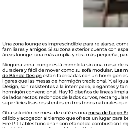
Elija cualquier númer
configuración que of
Una zona lounge es imprescindible para relajarse, come
familiares y amigos. Si su zona exterior cuenta con espa
áreas lounge: una más amplia y otra más pequeña, par
Ninguna zona lounge está completa sin una mesa de c
duradera y fácil de mover como su sofá modular.
Las m
de Blinde Design
están fabricadas con un hormigón esp
ligeras que las mesas de hormigón tradicional. Y, al igu
Design, son resistentes a la intemperie, elegantes y ta
hormigón convencional. Hay 10 diseños de líneas limpias
de lados rectos, redondos de lados curvos, rectangular
superficies lisas resistentes en tres tonos naturales 
Otra solución de mesa de café es una
mesa de fuego E
cálido y acogedor al tiempo que ofrece un lugar para b
Fire Pit Tables funcionan con etanol de combustión lim