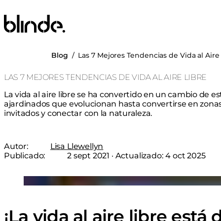
Blinde Design
Blog
/
Las 7 Mejores Tendencias de Vida al Aire
LAS 7 MEJORES TENDENCIAS DE VIDA AL AIRE LIBRE
La vida al aire libre se ha convertido en un cambio de es
ajardinados que evolucionan hasta convertirse en zonas e
invitados y conectar con la naturaleza.
Autor:
Lisa Llewellyn
Publicado:
2 sept 2021
· Actualizado:
4 oct 2025
© The Johnstown Estate Spa
Loading image...
¡La vida al aire libre está