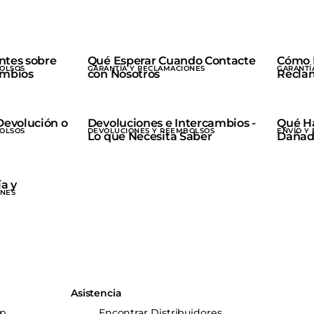
ntes sobre
Qué Esperar Cuando Contacte
Cómo 
OLSOS
GARANTÍA Y RECLAMACIONES
GARANTÍ
ambios
con Nosotros
Reclam
Devolución o
Devoluciones e Intercambios -
Qué Ha
OLSOS
DEVOLUCIONES Y REEMBOLSOS
ENVÍO Y
Lo que Necesita Saber
Dañad
ía y
ONES
Asistencia
up
Encontrar Distribuidores