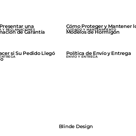
Presentar una
Cómo Proteger y Mantener l
A Y RECLAMACIONES
CUIDADO Y MANTENIMIENTO
ación de Garantía
Modelos de Hormigón
cer si Su Pedido Llegó
Política de Envío y Entrega
 ENTREGA
ENVÍO Y ENTREGA
o
Blinde Design