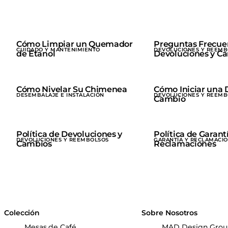
Cómo Limpiar un Quemador
Preguntas Frecue
CUIDADO Y MANTENIMIENTO
DEVOLUCIONES Y REEMB
de Etanol
Devoluciones y C
Cómo Nivelar Su Chimenea
Cómo Iniciar una 
DESEMBALAJE E INSTALACIÓN
DEVOLUCIONES Y REEMB
Cambio
Política de Devoluciones y
Política de Garant
DEVOLUCIONES Y REEMBOLSOS
GARANTÍA Y RECLAMACI
Cambios
Reclamaciones
Colección
Sobre Nosotros
Mesas de Café
MAD Design Gro