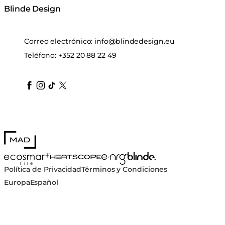
Blinde Design
Correo electrónico:
info@blindedesign.eu
Teléfono:
+352 20 88 22 49
blindedesign
blindedesign
blindedesign
blinde-design
blindedesign
MAD Design
Blinde Design
EcoSmart Fire
e-NRG Bioethanol
HEATSCOPE® Heaters
Política de Privacidad
Términos y Condiciones
Europa
Español