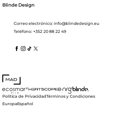
Blinde Design
Correo electrónico:
info@blindedesign.eu
Teléfono:
+352 20 88 22 49
blindedesign
blindedesign
blindedesign
blinde-design
blindedesign
MAD Design
Blinde Design
EcoSmart Fire
e-NRG Bioethanol
HEATSCOPE® Heaters
Política de Privacidad
Términos y Condiciones
Europa
Español