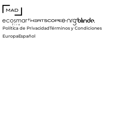
MAD Design
Blinde Design
EcoSmart Fire
e-NRG Bioethanol
HEATSCOPE® Heaters
Política de Privacidad
Términos y Condiciones
Europa
Español