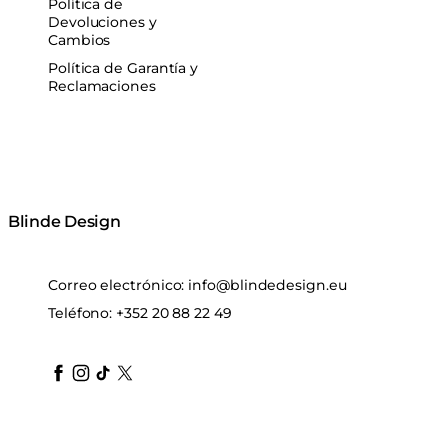
Política de
Devoluciones y
Cambios
Política de Garantía y
Reclamaciones
Blinde Design
Correo electrónico:
info@blindedesign.eu
Teléfono:
+352 20 88 22 49
blindedesign
blindedesign
blindedesign
blinde-design
blindedesign