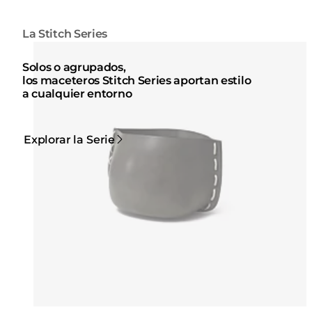
La Stitch Series
Colores:
Colores
Loading image...
Lo
Solos o agrupados,
los maceteros Stitch Series aportan estilo
a cualquier entorno
Explorar la Serie