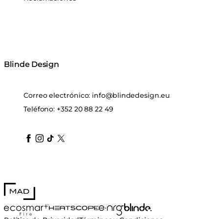
Blinde Design
Correo electrónico:
info@blindedesign.eu
Teléfono:
+352 20 88 22 49
blindedesign
blindedesign
blindedesign
blinde-design
blindedesign
MAD Design
Blinde Design
EcoSmart Fire
e-NRG Bioethanol
HEATSCOPE® Heaters