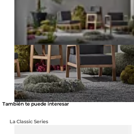
También te puede interesar
La Classic Series
Colores:
Colores
Loading image...
Lo